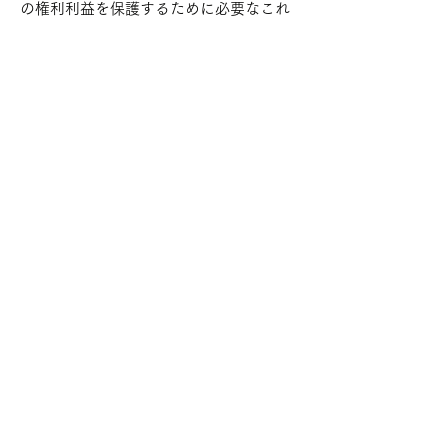
の権利利益を保護するために必要なこれ
に代わるべき措置をとれる場合は，この
代替策を講じるものとします。
第9条（プライバシーポリシーの変更）
本ポリシーの内容は，法令その他本ポリ
シーに別段の定めのある事項を除いて，
ユーザーに通知することなく，変更する
ことができるものとします。
当社が別途定める場合を除いて，変更後
のプライバシーポリシーは，本ウェブサ
イトに掲載したときから効力を生じるも
のとします。
第10条（お問い合わせ窓口）
本ポリシーに関するお問い合わせは，下
記の窓口までお願いいたします。
住所：東京都足立区西新井4-24-17
社名：株式会社ダックス
代表取締役：中村孝紀
Eメールアドレス：audition@car-
dax.com
以上​